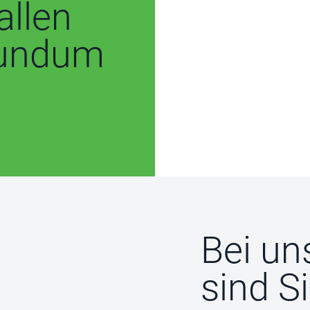
allen
rundum
Bei un
sind Si